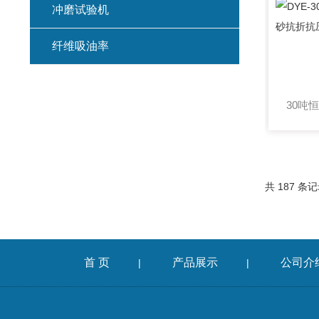
冲磨试验机
纤维吸油率
集料冲击试验仪
混凝土扩展度流动仪
燃烧法沥青分析仪
共 187 条记
车辙仪
成型机
首 页
产品展示
公司介
|
|
切割机
耐磨试验机