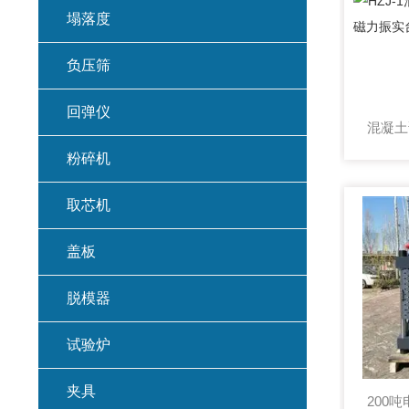
塌落度
负压筛
回弹仪
粉碎机
取芯机
盖板
脱模器
试验炉
夹具