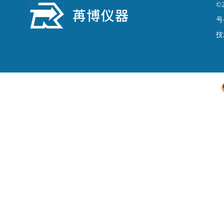
©
收敛仪
号
技
透水系数
钢筋检测仪
磨耗机
直剪仪
裁刀
剥离试验机
粗粒土垂直渗透变形仪
护栏推力仪