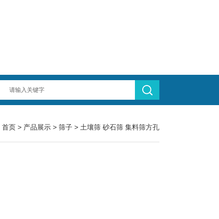
：
首页
>
产品展示
>
筛子
>
土壤筛 砂石筛 集料筛方孔