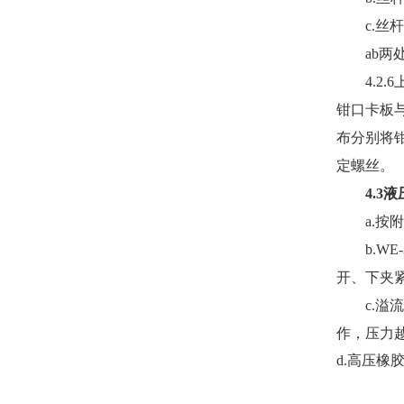
c.
丝杆
ab
两
4.2.6
钳口卡板
布分别将
定螺丝。
4.3
液
a.
按附
b.
W
E
-
开、下夹
c.
溢流
作，压力
d.
高压橡