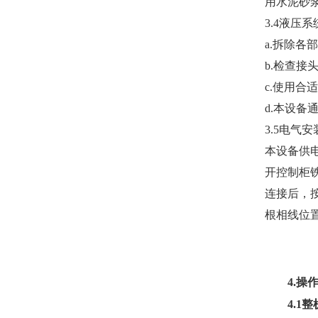
用水泥砂
3.4液压
a.拆除各
b.检查
c.使用合
d.本设备
3.5电气安
本设备供电
开控制柜
连接后，
根相线位
4.
操
4.1
整