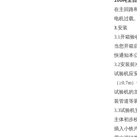
100吨全
在主回路
电机过载
3
.安装
3.1开箱验
当您开箱
快通知本
3.2安装前
试验机应安
（≥0.7
试验机的
装管道等
3.3试验
主体初步
插入小铁