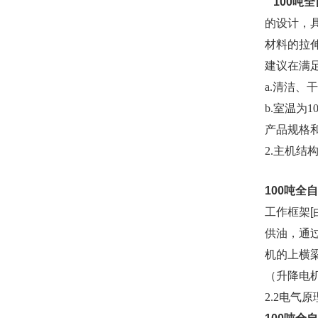
100吨
的设计，
材料的拉
建议在满
a.清洁、
b.室温为1
产品规格
2.主机结
100吨全
工作框架
供油，通
机的上横
（升降电
2.2电气原