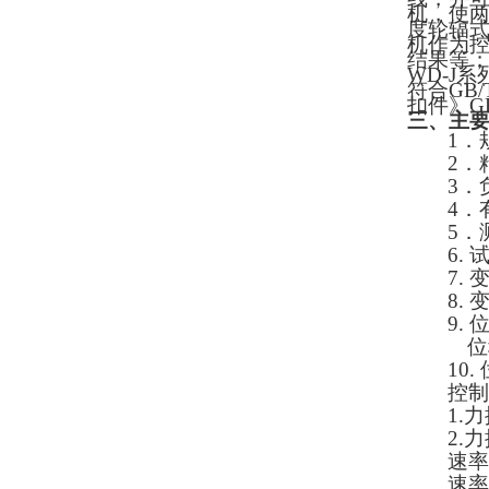
机，使
度轮辐
机作为
结果等
WD-J
系
符合
GB/
扣件》
G
三、主
1
．
2
．
3
．
4
．
5
．
6.
7.
8.
9.
位
10.
控制
1.
力
2.
力
速率
速率