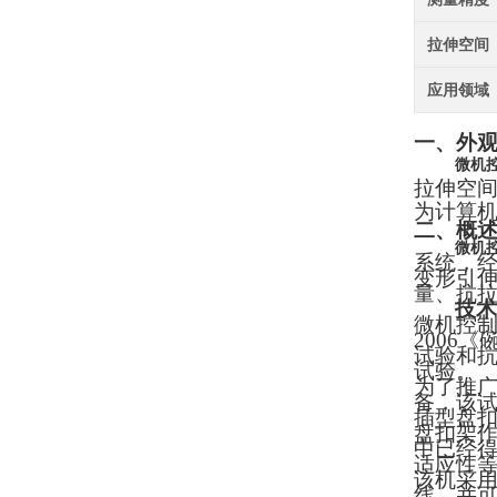
拉伸空间
应用领域
一、外
微机
拉伸空
为计算
二、概
微机
系统，
变形引
量、抗
技术
微机控
2006
《
试验和
试验。
为了推
备，该
插型盘
盘扣架
中已经
适应性
该机采
线，并