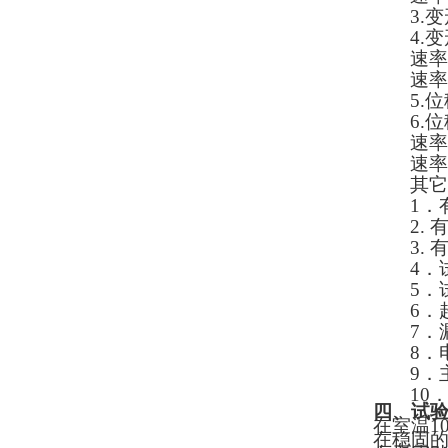
3.
变
4.
变
速率
速率
5.
位
6.
位
速率
速率
其它
1
．
2.
3.
4
．
5
．
6
．
7
．
8
．
9
．
10
四、试
在室温
1
在稳固