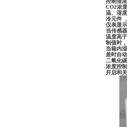
控制湿
CO2
浓
温、湿
冷元件 
仪表显
当传感器
温度高于
制值时
当箱内湿
差时自
二氧化
浓度控
开启和