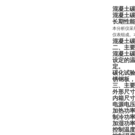
混凝土
混凝土
长期性
本分析仪采
仪表组成。
混凝土
二、主
混凝土
设定的
定。
碳化试
锈钢板
三、主
外形尺
内箱尺
电源电
加热功
制冷功
加湿功
控制温