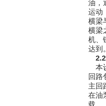
油，
运动
横梁
横梁
机、
达到
2.2
本
回路
主回
在油
载。