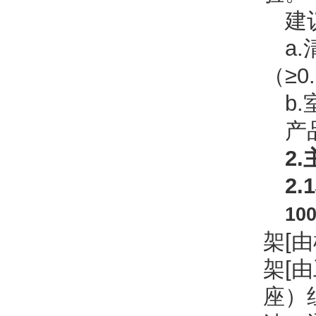
建
a.
（
≥0
b.
产
2.
2.1
1
架
[
由
架
[
由
座）