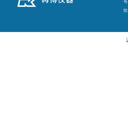
号
技
透水系数
钢筋检测仪
磨耗机
直剪仪
裁刀
剥离试验机
粗粒土垂直渗透变形仪
护栏推力仪