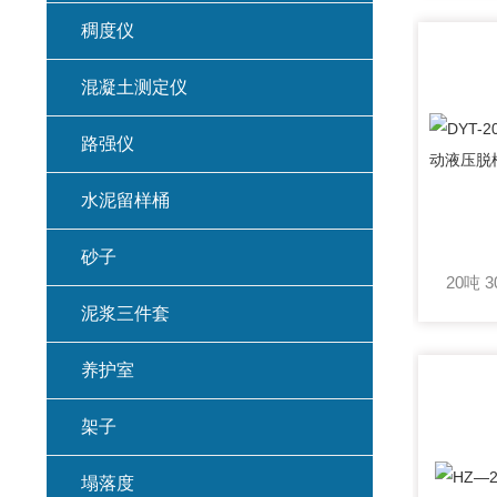
稠度仪
混凝土测定仪
路强仪
水泥留样桶
砂子
泥浆三件套
养护室
架子
塌落度