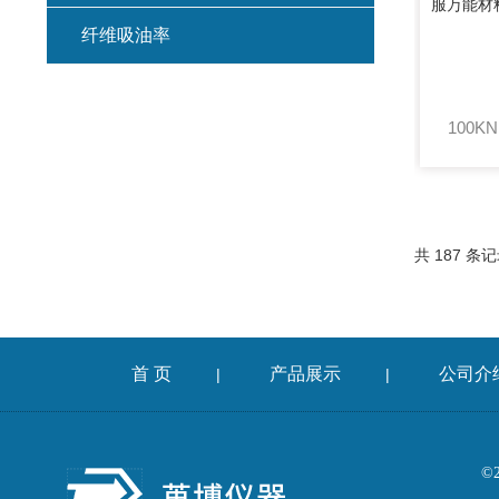
纤维吸油率
集料冲击试验仪
混凝土扩展度流动仪
燃烧法沥青分析仪
共 187 条记
车辙仪
成型机
首 页
产品展示
公司介
|
|
切割机
耐磨试验机
©
收敛仪