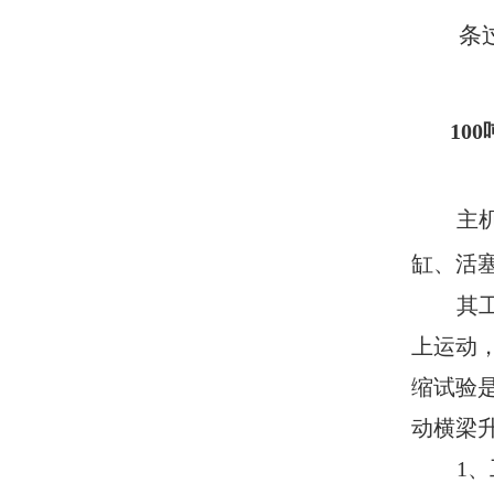
条
10
主
缸、活
其
上运动
缩试验
动横梁
1
、