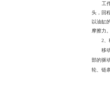
工
头，回
以油缸
摩擦力
2
、
移
部的驱
轮、链