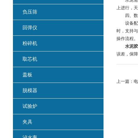
水泥需采用
上进行，天
负压筛
四、数据
设备配备
回弹仪
时，支持与
操作流程。
粉碎机
水泥胶
误差，保障
取芯机
盖板
上一篇：
电
脱模器
试验炉
夹具
泌水率