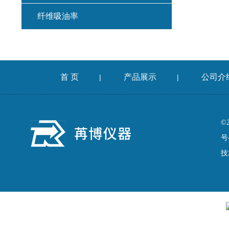
纤维吸油率
集料冲击试验仪
混凝土扩展度流动仪
首 页
产品展示
公司介
|
|
燃烧法沥青分析仪
车辙仪
©
号
成型机
技
切割机
耐磨试验机
收敛仪