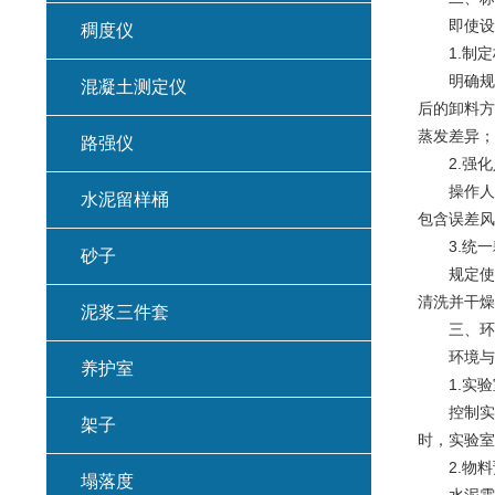
即使设备
稠度仪
1.制定标
明确规定
混凝土测定仪
后的卸料方
蒸发差异；
路强仪
2.强化
操作人员
水泥留样桶
包含误差风
3.统一
砂子
规定使用
清洗并干燥
泥浆三件套
三、环境
环境与物
养护室
1.实验
控制实验室
架子
时，实验室
2.物料
塌落度