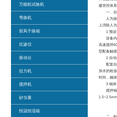
万能机试验机
建管控体系
一、自动
弯曲机
人为操作
上消除人为
鼓风干燥箱
1.预设
设备内置符合
抗渗仪
高速搅拌6
型配备触摸
振动台
2.自动
配套自动加
拉力机
加水的粗放
时间，确保
3.锅体
搅拌机
搅拌锅与
1.5~2
砂当量
恒温恒湿箱
二、标准