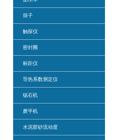
筛子
触探仪
密封圈
标距仪
导热系数测定仪
锯石机
磨平机
水泥胶砂流动度