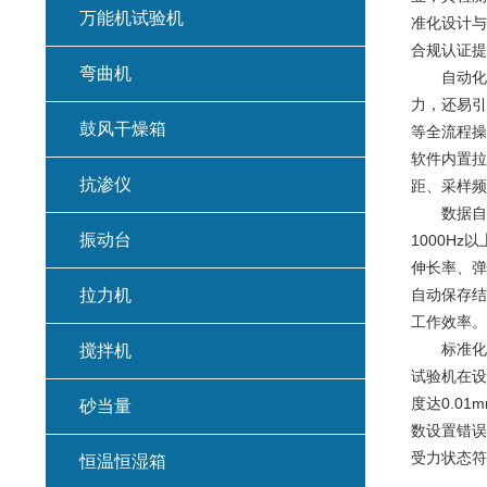
万能机试验机
准化设计与
合规认证提
弯曲机
自动化与
力，还易引
鼓风干燥箱
等全流程操
软件内置拉
抗渗仪
距、采样频
数据自动
振动台
1000H
伸长率、弹
拉力机
自动保存结
工作效率。
标准化设
搅拌机
试验机在设计
度达0.0
砂当量
数设置错误
受力状态符
恒温恒湿箱