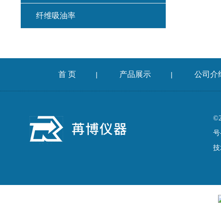
纤维吸油率
集料冲击试验仪
混凝土扩展度流动仪
首 页
产品展示
公司介
|
|
燃烧法沥青分析仪
车辙仪
©
号
成型机
技
切割机
耐磨试验机
收敛仪