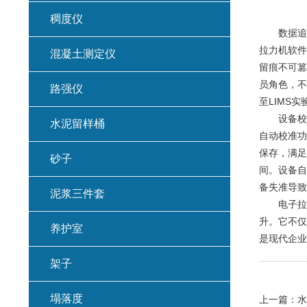
稠度仪
数据追溯
拉力机软件
混凝土测定仪
留痕不可篡
员角色，不
路强仪
至LIMS
设备校准
水泥留样桶
自动校准功
保存，满足
砂子
间。设备自
备失准导致
泥浆三件套
电子拉力
升。它不仅
养护室
是现代企业
架子
塌落度
上一篇：
水