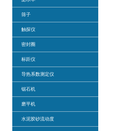
筛子
触探仪
密封圈
标距仪
导热系数测定仪
锯石机
磨平机
水泥胶砂流动度