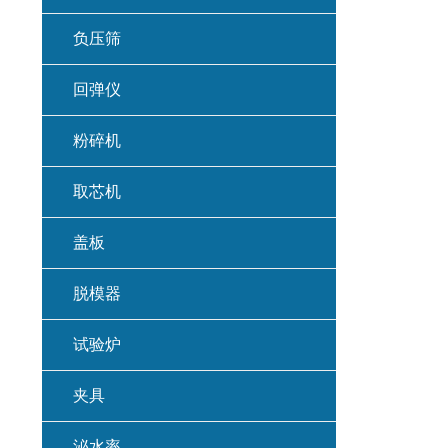
负压筛
回弹仪
粉碎机
取芯机
盖板
脱模器
试验炉
夹具
泌水率