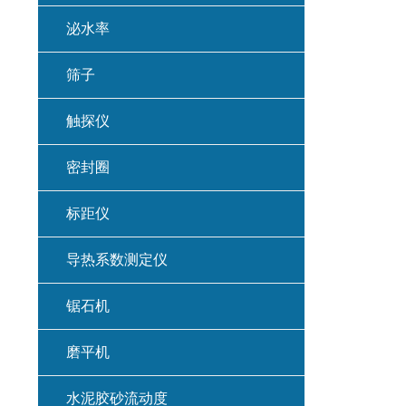
泌水率
筛子
触探仪
密封圈
标距仪
导热系数测定仪
锯石机
磨平机
水泥胶砂流动度