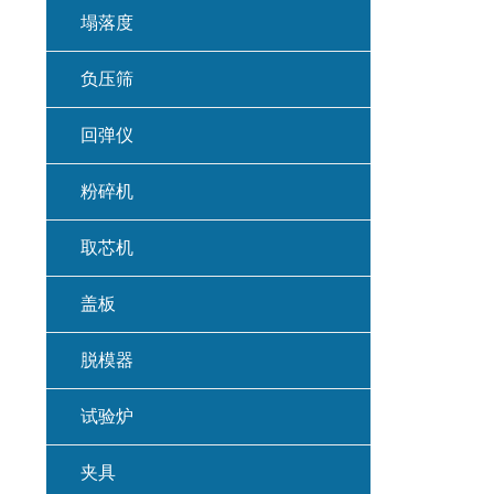
塌落度
负压筛
回弹仪
粉碎机
取芯机
盖板
脱模器
试验炉
夹具