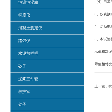
（4）电源
恒温恒湿箱
3、仪表接
稠度仪
4、启动电
混凝土测定仪
5、本试验
路强仪
示值相对误
水泥留样桶
示值相对变
砂子
泥浆三件套
上一篇：
抗
养护室
架子