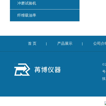
冲磨试验机
纤维吸油率
集料冲击试验仪
混凝土扩展度流动仪
首 页
产品展示
公司介
|
|
燃烧法沥青分析仪
车辙仪
©
号
成型机
技
切割机
耐磨试验机