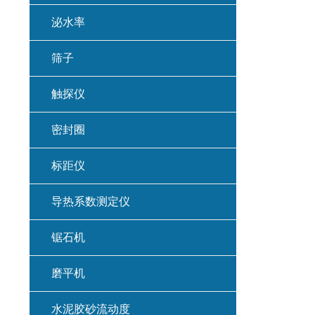
泌水率
筛子
触探仪
密封圈
标距仪
导热系数测定仪
锯石机
磨平机
水泥胶砂流动度