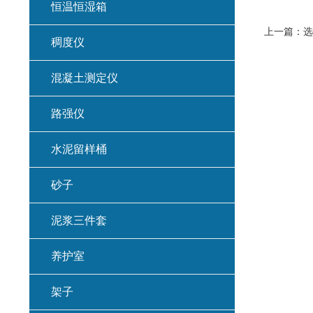
恒温恒湿箱
上一篇：
选
稠度仪
混凝土测定仪
路强仪
水泥留样桶
砂子
泥浆三件套
养护室
架子