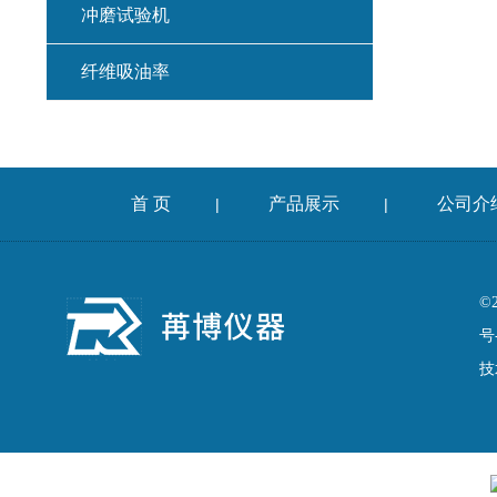
冲磨试验机
纤维吸油率
集料冲击试验仪
混凝土扩展度流动仪
首 页
产品展示
公司介
|
|
燃烧法沥青分析仪
车辙仪
©
号
成型机
技
切割机
耐磨试验机