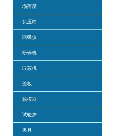
塌落度
负压筛
回弹仪
粉碎机
取芯机
盖板
脱模器
试验炉
夹具