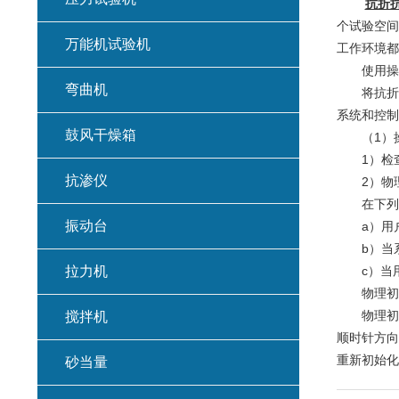
抗折
个试验空间
万能机试验机
工作环境都
使用操
弯曲机
将抗折抗
系统和控制
鼓风干燥箱
（1）操
1）检查
抗渗仪
2）物理
在下列几
振动台
a）用户
b）当系
拉力机
c）当用
物理初始
物理初始
搅拌机
顺时针方向
重新初始
砂当量