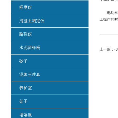
稠度仪
电动丝杠
工操作的时
混凝土测定仪
路强仪
水泥留样桶
上一篇：
-
砂子
泥浆三件套
养护室
架子
塌落度