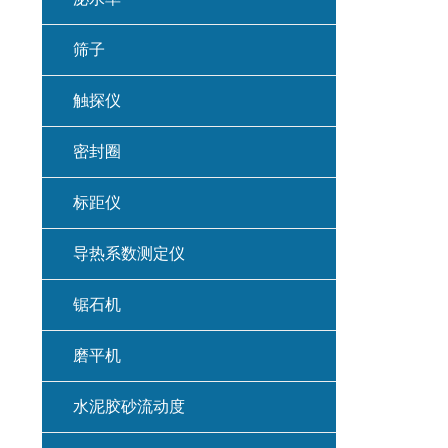
筛子
触探仪
密封圈
标距仪
导热系数测定仪
锯石机
磨平机
水泥胶砂流动度