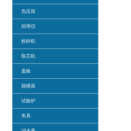
负压筛
回弹仪
粉碎机
取芯机
盖板
脱模器
试验炉
夹具
泌水率