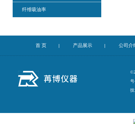
纤维吸油率
集料冲击试验仪
混凝土扩展度流动仪
首 页
产品展示
公司介
|
|
燃烧法沥青分析仪
车辙仪
©
号
成型机
技
切割机
耐磨试验机
收敛仪