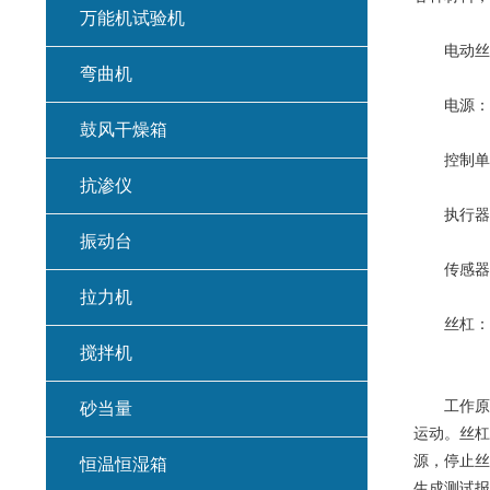
万能机试验机
电动丝杠
弯曲机
电源：为
鼓风干燥箱
控制单元
抗渗仪
执行器：
振动台
传感器：
拉力机
丝杠：通
搅拌机
工作原理
砂当量
运动。丝杠
源，停止丝
恒温恒湿箱
生成测试报