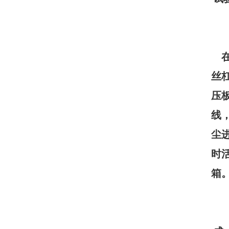
丝
压
线
尘
时
箱