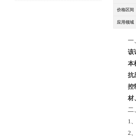
价格区间
应用领域
一
该
本
抗
控
材
二
1
2