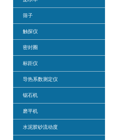
筛子
触探仪
密封圈
标距仪
导热系数测定仪
锯石机
磨平机
水泥胶砂流动度