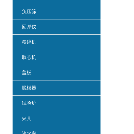
负压筛
回弹仪
粉碎机
取芯机
盖板
脱模器
试验炉
夹具
泌水率