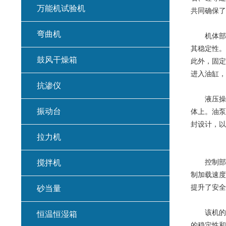
万能机试验机
共同确保了
弯曲机
机体部分
其稳定性。
鼓风干燥箱
此外，固定
进入油缸，
抗渗仪
液压操作
振动台
体上。油泵
封设计，以
拉力机
控制部分
搅拌机
制加载速度
提升了安全
砂当量
该机的结
恒温恒湿箱
的稳定性和