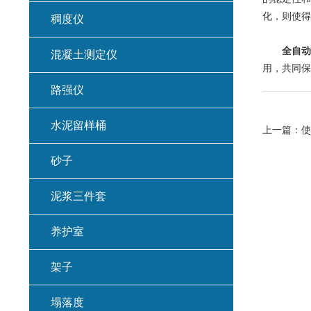
化，则使得
稠度仪
全自动
混凝土测定仪
用，共同保
路强仪
水泥留样桶
上一篇：
使
砂子
泥浆三件套
养护室
架子
塌落度