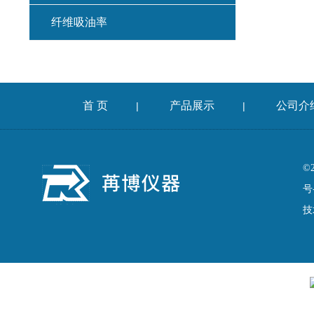
纤维吸油率
集料冲击试验仪
混凝土扩展度流动仪
首 页
产品展示
公司介
|
|
燃烧法沥青分析仪
车辙仪
©
号
成型机
技
切割机
耐磨试验机
收敛仪