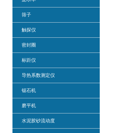
筛子
触探仪
密封圈
标距仪
导热系数测定仪
锯石机
磨平机
水泥胶砂流动度