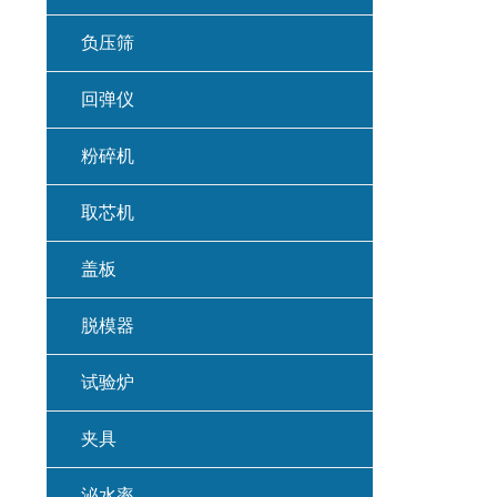
负压筛
回弹仪
粉碎机
取芯机
盖板
脱模器
试验炉
夹具
泌水率