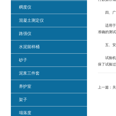
稠度仪
四、广泛
混凝土测定仪
适用于各
准确的测试
路强仪
五、安全
水泥留样桶
试验机在
砂子
保了试验过
泥浆三件套
养护室
上一篇：
关
架子
塌落度