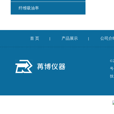
纤维吸油率
集料冲击试验仪
混凝土扩展度流动仪
首 页
产品展示
公司介
|
|
燃烧法沥青分析仪
车辙仪
©
号
成型机
技
切割机
耐磨试验机
收敛仪