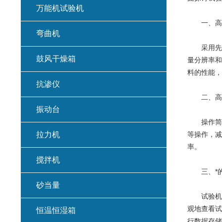
万能机试验机
一、高
弯曲机
采用先进
鼓风干燥箱
量分辨率和
料的性能，
抗渗仪
二、高
振动台
操作简便
拉力机
等操作，减
率。
搅拌机
三、*的
砂当量
试验机内
观地查看试
恒温恒湿箱
行数据存储