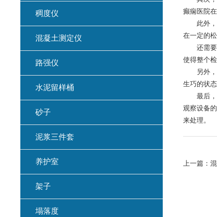
癫痫医院在
稠度仪
此外，开
在一定的松
混凝土测定仪
还需要对
使得整个检
路强仪
另外，如
生巧的状态
水泥留样桶
最后，做
观察设备的
砂子
来处理。
泥浆三件套
养护室
上一篇：
混
架子
塌落度