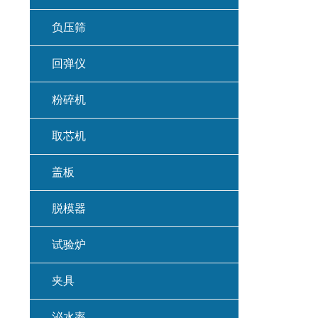
负压筛
回弹仪
粉碎机
取芯机
盖板
脱模器
试验炉
夹具
泌水率