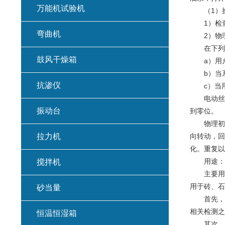
万能机试验机
（1）操
1）检查
弯曲机
2）物理
在下列几
鼓风干燥箱
a）用户
b）当系
抗渗仪
c）当用
电动丝杠
振动台
到零位。
物理初始
拉力机
向转动，回
化。重复以
用途：
搅拌机
主要用于水
用于砖、石
砂当量
首先，在
相关检测之
恒温恒湿箱
其次，在