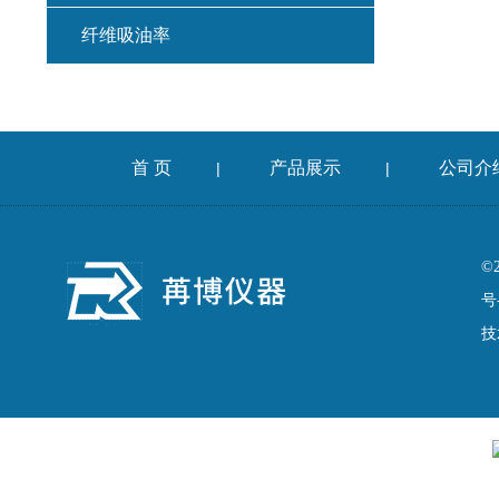
纤维吸油率
集料冲击试验仪
混凝土扩展度流动仪
首 页
产品展示
公司介
|
|
燃烧法沥青分析仪
车辙仪
©
号
成型机
技
切割机
耐磨试验机
收敛仪