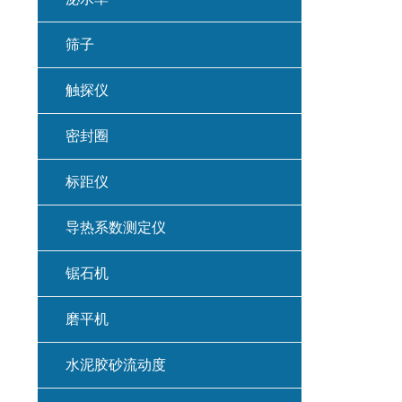
筛子
触探仪
密封圈
标距仪
导热系数测定仪
锯石机
磨平机
水泥胶砂流动度