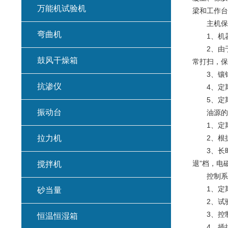
万能机试验机
梁和工作台
主机保
弯曲机
1、机器
2、由于
鼓风干燥箱
常打扫，保
3、镶钢板
抗渗仪
4、定期
5、定期
振动台
油源的
1、定期
拉力机
2、根据
3、长时间
退”档，电
搅拌机
控制系
1、定期
砂当量
2、试验
3、控制
恒温恒湿箱
4、插拔