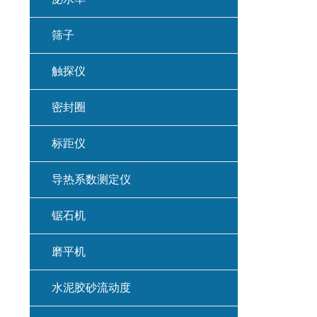
筛子
触探仪
密封圈
标距仪
导热系数测定仪
锯石机
磨平机
水泥胶砂流动度