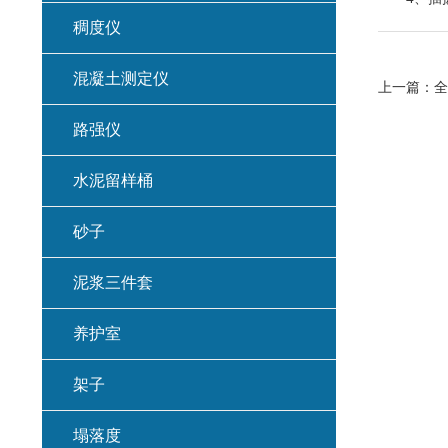
稠度仪
混凝土测定仪
上一篇：
全
路强仪
水泥留样桶
砂子
泥浆三件套
养护室
架子
塌落度