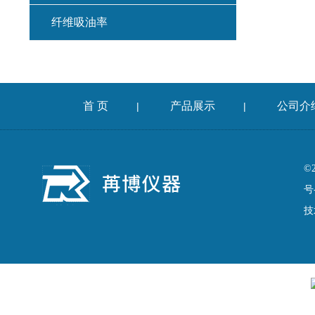
纤维吸油率
集料冲击试验仪
混凝土扩展度流动仪
首 页
产品展示
公司介
|
|
燃烧法沥青分析仪
车辙仪
©
号
成型机
技
切割机
耐磨试验机
收敛仪