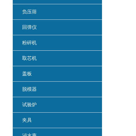
负压筛
回弹仪
粉碎机
取芯机
盖板
脱模器
试验炉
夹具
泌水率