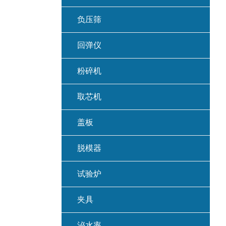
负压筛
回弹仪
粉碎机
取芯机
盖板
脱模器
试验炉
夹具
泌水率