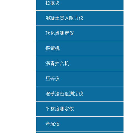
拉拔块
混凝土贯入阻力仪
软化点测定仪
振筛机
沥青拌合机
压碎仪
灌砂法密度测定仪
平整度测定仪
弯沉仪