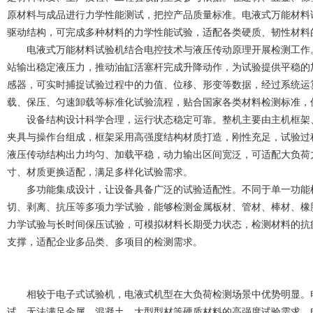
原材料与成品进行力学性能测试，把控产品质量标准。电液式万能材料
驱动结构，可完成多种材料的力学性能试验，适配各类硬质、韧性材料
电液式万能材料试验机
结合电控技术与液压传动原理开展检测工作
站输出稳定液压力，推动油缸活塞杆完成升降动作，为试验提供平稳的
感器，可实时捕捉试验过程中的力值、位移、形变等数据，经过系统运
载、保压、匀速卸载等标准化试验流程，贴合国家各类材料检测标准，
设备结构设计科学合理，运行状态稳定可靠。整机主要由主机框架、
夹具与操作台组成，框架采用高强度结构材质打造，刚性充足，试验过
液压传动结构出力均匀、加载平稳，动力输出区间宽泛，可适配大负荷
寸、材质更换适配，满足多样化试验需求。
多功能集成设计，让设备具备广泛的试验适配性。不同于单一功能检
切、剥离、抗压等多项力学试验，能够检测金属板材、管材、棒材、橡
力学试验与长时间保压试验，可模拟材料长期受力状态，检测材料的抗
支撑，适配企业多品类、多项目的检测需求。
相较于电子式试验机，电液式机型在大负荷检测场景中优势明显。电
试，无法满足金属、混凝土、大型型材等硬质材料的高强度试验需求。