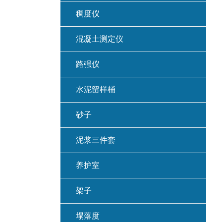
稠度仪
混凝土测定仪
路强仪
水泥留样桶
砂子
泥浆三件套
养护室
架子
塌落度