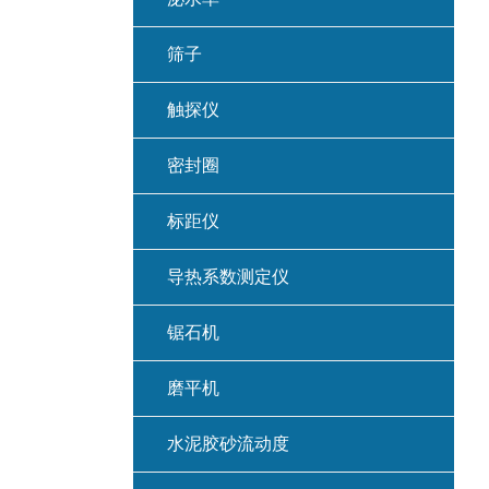
筛子
触探仪
密封圈
标距仪
导热系数测定仪
锯石机
磨平机
水泥胶砂流动度