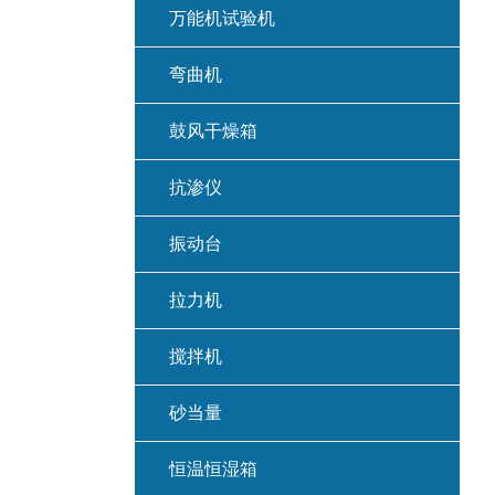
万能机试验机
弯曲机
鼓风干燥箱
抗渗仪
振动台
拉力机
搅拌机
砂当量
恒温恒湿箱