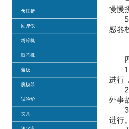
慢慢
负压筛
5.
回弹仪
感器
粉碎机
取芯机
四、
1.
盖板
进行
脱模器
2.
外事
试验炉
3.
夹具
进行
泌水率