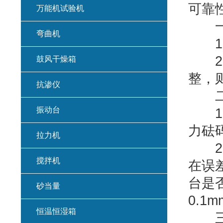
可靠
万能机试验机
一
弯曲机
1.
2.
鼓风干燥箱
整，
抗渗仪
二
振动台
1.
力砝
拉力机
2.
搅拌机
在误差
台是
砂当量
0.1m
恒温恒湿箱
三