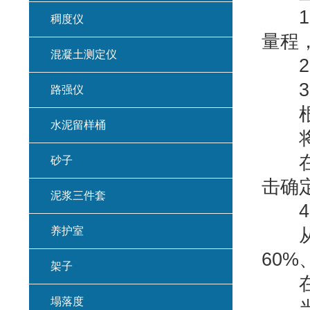
1.
稠度仪
量程
混凝土测定仪
2.
3.
路强仪
根据
水泥留样桶
将砝
在软
砂子
击确
泥浆三件套
4.
养护室
从额
60%
架子
在每
塌落度
当测