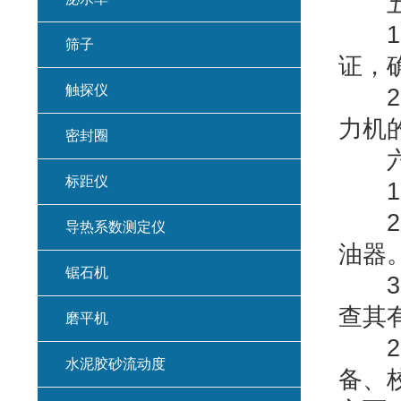
五、
1.
筛子
证，
触探仪
2.
力机
密封圈
六、
标距仪
1.
2.
导热系数测定仪
油器
锯石机
3.
查其
磨平机
20
水泥胶砂流动度
备、