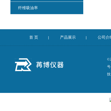
纤维吸油率
集料冲击试验仪
混凝土扩展度流动仪
首 页
产品展示
公司介
|
|
燃烧法沥青分析仪
车辙仪
©
号
成型机
技
切割机
耐磨试验机
收敛仪