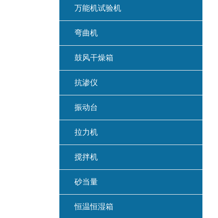
万能机试验机
弯曲机
鼓风干燥箱
抗渗仪
振动台
拉力机
搅拌机
砂当量
恒温恒湿箱