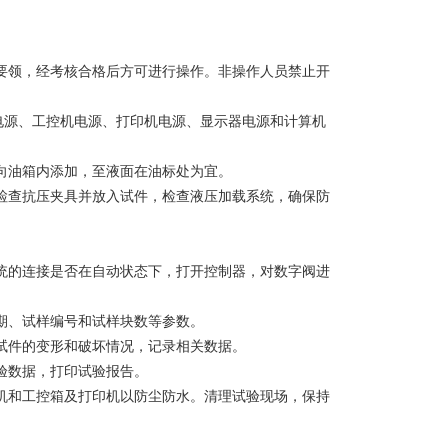
要领，经考核合格后方可进行操作。非操作人员禁止开
V电源、工控机电源、打印机电源、显示器电源和计算机
向油箱内添加，至液面在油标处为宜。
检查抗压夹具并放入试件，检查液压加载系统，确保防
统的连接是否在自动状态下，打开控制器，对数字阀进
期、试样编号和试样块数等参数。
试件的变形和破坏情况，记录相关数据。
验数据，打印试验报告。
机和工控箱及打印机以防尘防水。清理试验现场，保持