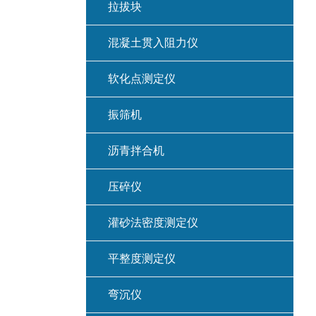
拉拔块
混凝土贯入阻力仪
软化点测定仪
振筛机
沥青拌合机
压碎仪
灌砂法密度测定仪
平整度测定仪
弯沉仪