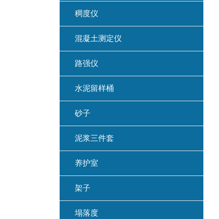
稠度仪
混凝土测定仪
路强仪
水泥留样桶
砂子
泥浆三件套
养护室
架子
塌落度