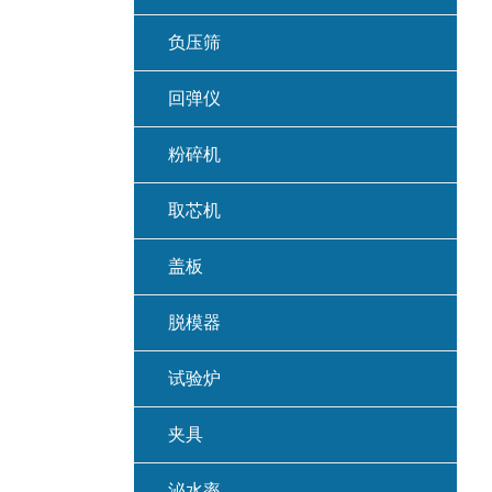
负压筛
回弹仪
粉碎机
取芯机
盖板
脱模器
试验炉
夹具
泌水率