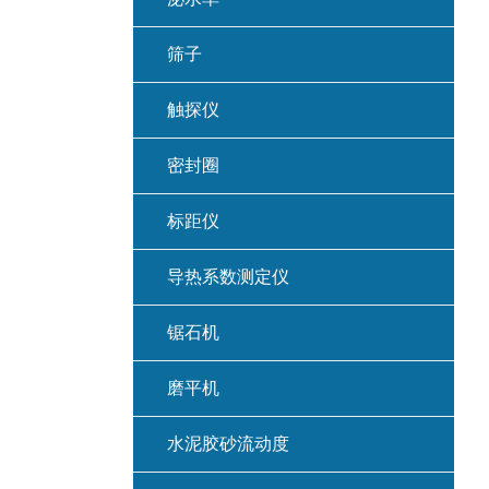
筛子
触探仪
密封圈
标距仪
导热系数测定仪
锯石机
磨平机
水泥胶砂流动度