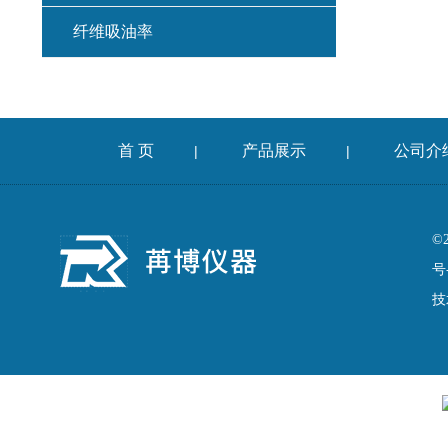
纤维吸油率
集料冲击试验仪
混凝土扩展度流动仪
首 页
产品展示
公司介
|
|
燃烧法沥青分析仪
车辙仪
©
号
成型机
技
切割机
耐磨试验机
收敛仪