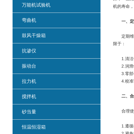
万能机试验机
机的寿命，
弯曲机
一、定
鼓风干燥箱
定期维护
限于：
抗渗仪
1.清洁
振动台
2.润滑
3.零部
拉力机
4.校准
二、合
搅拌机
合理使用
砂当量
1.遵循
恒温恒湿箱
2.避免