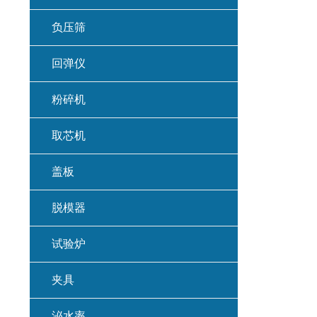
负压筛
回弹仪
粉碎机
取芯机
盖板
脱模器
试验炉
夹具
泌水率