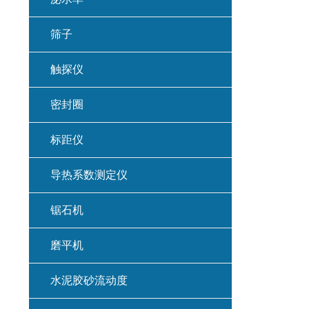
筛子
触探仪
密封圈
标距仪
导热系数测定仪
锯石机
磨平机
水泥胶砂流动度