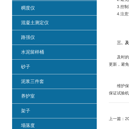
3.控制
稠度仪
4.注意
混凝土测定仪
路强仪
三、及
水泥留样桶
及时的维
更新，避免
砂子
泥浆三件套
维护保养
保证试验机
养护室
架子
上一篇：
2
塌落度