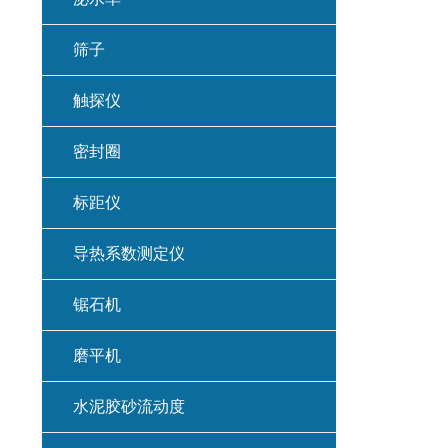
筛子
触探仪
密封圈
标距仪
导热系数测定仪
锯石机
磨平机
水泥胶砂流动度