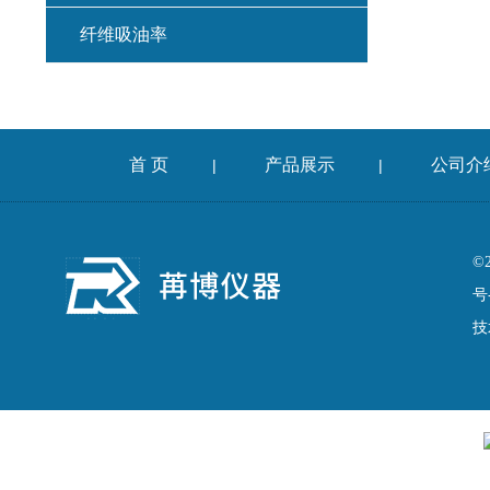
纤维吸油率
集料冲击试验仪
混凝土扩展度流动仪
首 页
产品展示
公司介
|
|
燃烧法沥青分析仪
车辙仪
©
号
成型机
技
切割机
耐磨试验机
收敛仪