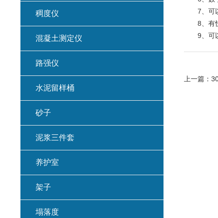
7、可以
稠度仪
8、有快
9、可以
混凝土测定仪
路强仪
上一篇：
3
水泥留样桶
砂子
泥浆三件套
养护室
架子
塌落度