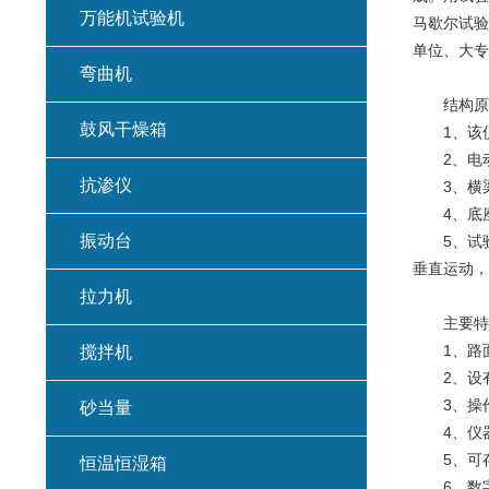
万能机试验机
马歇尔试验
单位、大专
弯曲机
结构原
鼓风干燥箱
1、该仪
2、电动
抗渗仪
3、横梁
4、底座
振动台
5、试验
垂直运动，
拉力机
主要特
1、路面
搅拌机
2、设有
3、操作
砂当量
4、仪器
5、可存
恒温恒湿箱
6、数字