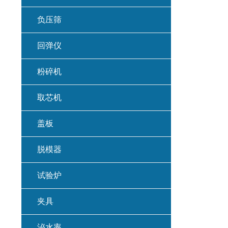
负压筛
回弹仪
粉碎机
取芯机
盖板
脱模器
试验炉
夹具
泌水率