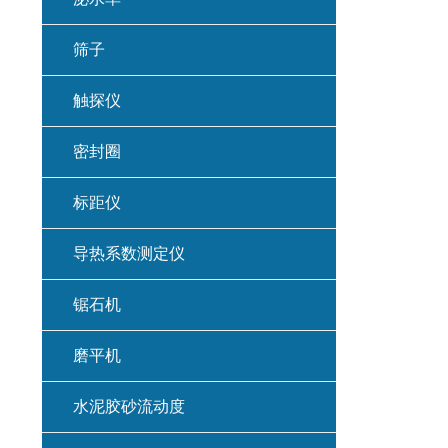
筛子
触探仪
密封圈
标距仪
导热系数测定仪
锯石机
磨平机
水泥胶砂流动度