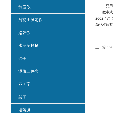
主要用
稠度仪
数字式压力
2002普
混凝土测定仪
动丝杠调整
路强仪
水泥留样桶
上一篇：
2
砂子
泥浆三件套
养护室
架子
塌落度