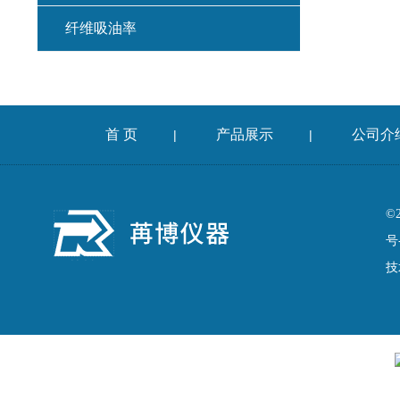
纤维吸油率
集料冲击试验仪
混凝土扩展度流动仪
首 页
产品展示
公司介
|
|
燃烧法沥青分析仪
车辙仪
©
号
成型机
技
切割机
耐磨试验机
收敛仪