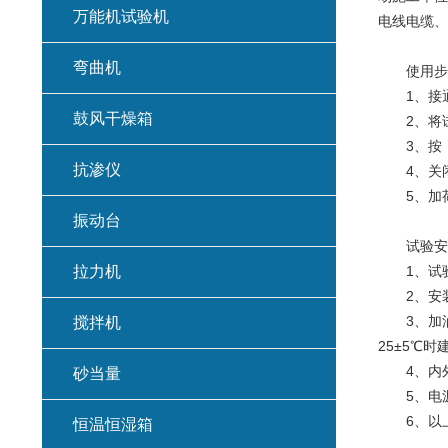
万能机试验机
电线电缆、
弯曲机
使用步
1、接通
鼓风干燥箱
2、将试件
3、按《
抗渗仪
4、关闭
5、加荷
振动台
试验安装
拉力机
1、试验
2、安装地
3、加油：
搅拌机
25±5℃时
4、内外
砂当量
5、电源
6、以上
恒温恒湿箱