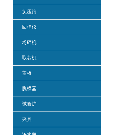
负压筛
回弹仪
粉碎机
取芯机
盖板
脱模器
试验炉
夹具
泌水率