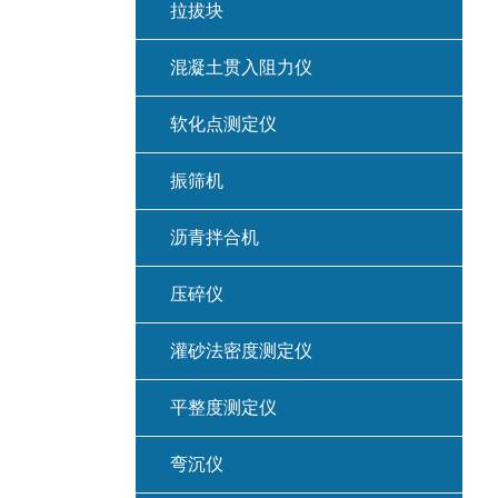
拉拔块
混凝土贯入阻力仪
软化点测定仪
振筛机
沥青拌合机
压碎仪
灌砂法密度测定仪
平整度测定仪
弯沉仪