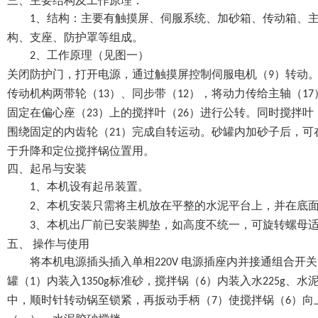
三、主要结构及工作原理：
、结构：主要有触摸屏、伺服系统、加砂箱、传动箱、
1
构、支座、防护罩等组成。
、工作原理（见图一）
2
关闭防护门，打开电源，通过触摸屏控制伺服电机（
）转动
9
传动机构两带轮（
）、同步带（
），将动力传给主轴（
13
12
17
固定在偏心座（
）上的搅拌叶（
）进行公转。同时搅拌叶
23
26
围绕固定的内齿轮（
）完成自转运动。砂罐内加砂子后，可
21
于升降和定位搅拌锅位置用。
四、起吊与安装
、本机设有起吊装置。
1
、本机安装只需将主机放在平整的水泥平台上，并在底
2
、本机出厂前已安装脚垫，如高度不统一，可旋转螺母
3
五、
操作与使用
将本机电源插头插入单相
电源插座内并接通组合开关
220V
罐（
）内装入
标准砂，搅拌锅（
）内装入水
、水
1
1350g
6
225g
中，顺时针转动锅至锁紧，再扳动手柄（
）使搅拌锅（
）向
7
6