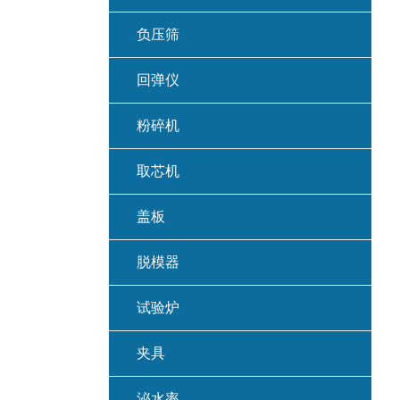
负压筛
回弹仪
粉碎机
取芯机
盖板
脱模器
试验炉
夹具
泌水率