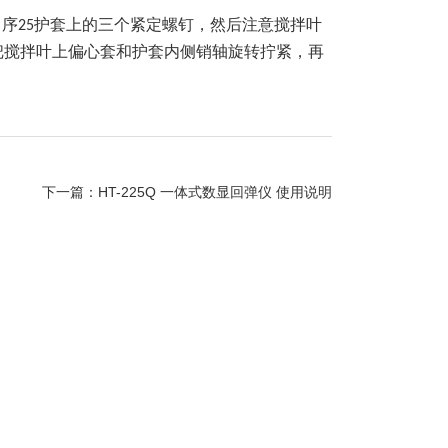
）序
护套上的三个紧定螺钉，然后注意搅拌叶
25
把搅拌叶上偏心套和护套内侧销轴旋转拧紧，再
下一篇：
HT-225Q 一体式数显回弹仪 使用说明