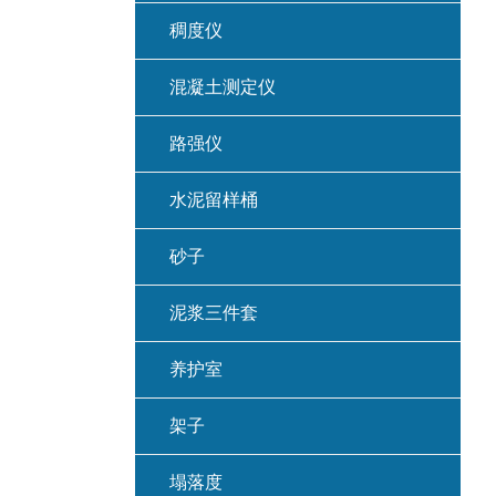
稠度仪
混凝土测定仪
路强仪
水泥留样桶
砂子
泥浆三件套
养护室
架子
塌落度