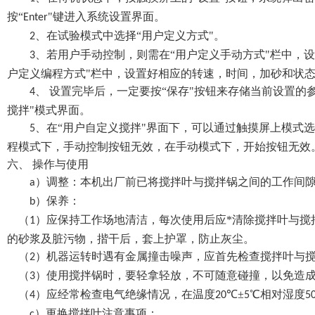
按“
"键进入系统设置界面。
Enter
、在试验模式中选择“用户定义方式"。
2
、若用户手动控制，则需在“用户定义手动方式"栏中，
3
户定义编程方式"栏中，设置好相应的转速，时间，加砂和状
、 设置完毕后，一定要按“保存"按钮来存储当前设置的
4
搅拌"模式界面。
、在“用户自定义搅拌"界面下，可以通过触摸屏上模式选
5
程模式下，手动控制按钮无效，在手动模式下，开始按钮无效
六、
操作与使用
）调整：本机出厂前已将搅拌叶与搅拌锅之间的工作间
a
）保养：
b
（
）应保持工作场地清洁，每次使用后应*清除搅拌叶与搅
1
的砂浆及脏污物，揩干后，套上护罩，防止灰尘。
（
）机器运转时遇有金属撞击噪声，应首先检查搅拌叶与
2
（
）使用搅拌锅时，要轻拿轻放，不可随意碰撞，以免造
3
（
）应经常检查电气绝缘情况，在温度
℃±
℃相对湿度
4
20
5
5
）更换搅拌叶注意事项：
c