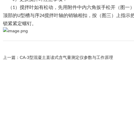
（
）搅拌叶如有松动，先用附件中内六角扳手松开（图一
1
顶部的
型槽与序
搅拌叶轴的销轴相扣，按（图三）上指示
U
24
锁紧紧定螺钉。
上一篇：
CA-3型混凝土直读式含气量测定仪参数与工作原理