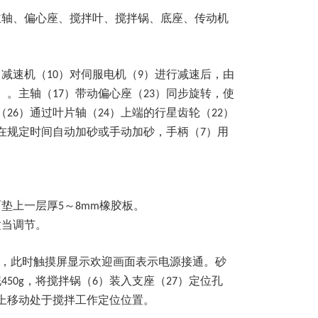
主轴、偏心座、搅拌叶、搅拌锅、底座、传动机
。减速机（
）对伺服电机（
）进行减速后，由
10
9
）。主轴（
）带动偏心座（
）同步旋转，使
17
23
（
）通过叶片轴（
）上端的行星齿轮（
）
26
24
22
在规定时间自动加砂或手动加砂，手柄（
）用
7
面垫上一层厚
～
橡胶板。
5
8mm
适当调节。
，此时触摸屏显示欢迎画面表示电源接通。砂
泥
，将搅拌锅（
）装入支座（
）定位孔
450g
6
27
上移动处于搅拌工作定位位置。