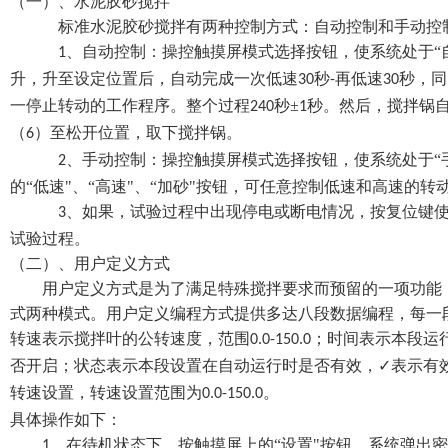
（一）、水泥胶砂搅拌
标准水泥胶砂搅拌有两种控制方式：自动控制和手动控
、自动控制：操控触摸屏模式选择按钮，使系统处于“
1
升，升至设定位置后，自动完成一次低速
秒
再低速
秒，同
30
-
30
一停止转动的工作程序。整个过程
秒±
秒。然后，搅拌锅
240
1
（
）至松开位置，取下搅拌锅。
6
、手动控制：操控触摸屏模式选择按钮，使系统处于“
2
的“低速"、“高速"、“加砂"按钮，可任意控制低速和高速的
、如果，试验过程中出现停电或断电情况，按复位键
3
试验过程。
（二）、用户定义方式
用户定义方式是为了满足特殊搅拌要求而预留的一项功能
式两种模式。用户定义编程方式提供多达八段数据编程，每一
转速表示搅拌叶的公转速度，范围
；时间表示本段运
0.0-150.0
否开启；状态表示本段设置在自动运行时是否有效，✓表示有
转速设置，转速设置范围为
。
0.0-150.0
具体操作如下：
、在待机状态下，按触摸屏上的“设置"按钮，系统弹出
1