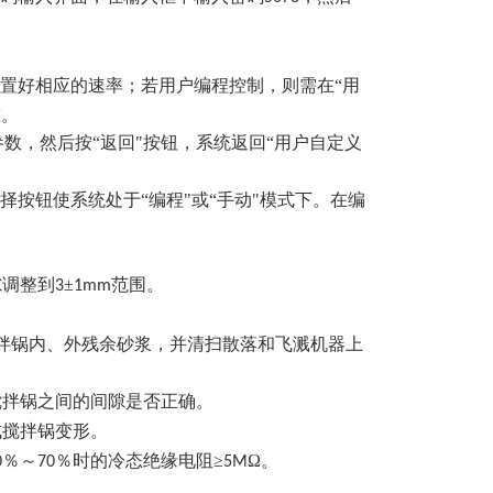
设置好相应的速率；若用户编程控制，则需在“用
态。
参数，然后按“返回"按钮，系统返回“用户自定义
择按钮使系统处于“编程"或“手动"模式下。在编
。
隙调整到
±
范围。
3
1mm
拌锅内、外残余砂浆，并清扫散落和飞溅机器上
搅拌锅之间的间隙是否正确。
成搅拌锅变形。
％～
％时的冷态绝缘电阻≥
Ω。
0
70
5M