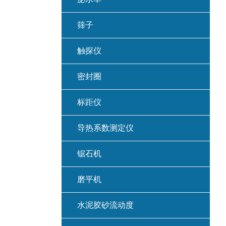
筛子
触探仪
密封圈
标距仪
导热系数测定仪
锯石机
磨平机
水泥胶砂流动度