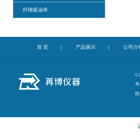
纤维吸油率
集料冲击试验仪
混凝土扩展度流动仪
首 页
产品展示
公司介
|
|
燃烧法沥青分析仪
车辙仪
©
号
成型机
技
切割机
耐磨试验机
收敛仪