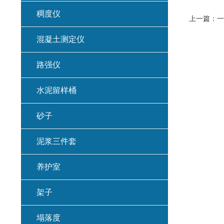
稠度仪
上一篇：
一
混凝土测定仪
路强仪
水泥留样桶
砂子
泥浆三件套
养护室
架子
塌落度