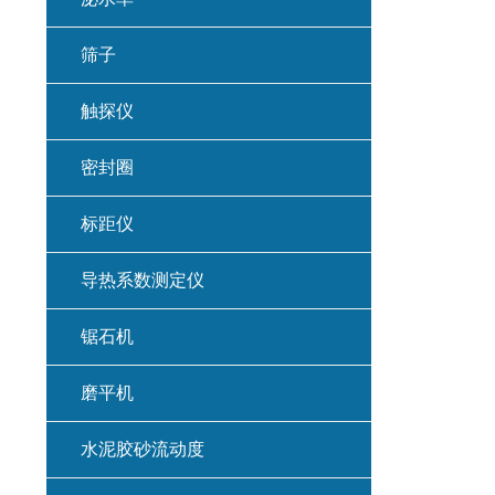
筛子
触探仪
密封圈
标距仪
导热系数测定仪
锯石机
磨平机
水泥胶砂流动度