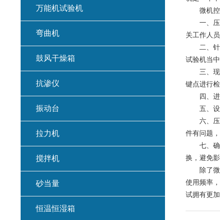
万能机试验机
微机控制
一、压力
弯曲机
关工作人员
二、针对
鼓风干燥箱
试验机当中
三、现阶
抗渗仪
键点进行检
四、进行
振动台
五、设备
六、压力
拉力机
件有问题，
七、确保
换，避免影
搅拌机
除了微机
使用频率，
砂当量
试拥有更加
恒温恒湿箱