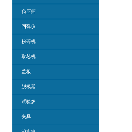
负压筛
回弹仪
粉碎机
取芯机
盖板
脱模器
试验炉
夹具
泌水率