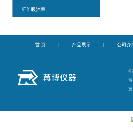
纤维吸油率
集料冲击试验仪
混凝土扩展度流动仪
首 页
产品展示
公司介
|
|
燃烧法沥青分析仪
车辙仪
©
号
成型机
技
切割机
耐磨试验机
收敛仪