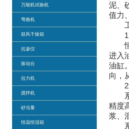
泥、
万能机试验机
值力
弯曲机
工
1、
鼓风干燥箱
恒应
抗渗仪
进入
振动台
油缸
向，
拉力机
2、
搅拌机
系统
精度
砂当量
浆、
恒温恒湿箱
系