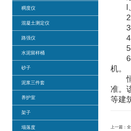
l、
稠度仪
2、
混凝土测定仪
3、
4、
路强仪
5、
水泥留样桶
6、
机。
砂子
恒应力
泥浆三件套
准。
养护室
等建
架子
上一篇：
全
塌落度