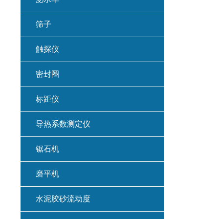
筛子
触探仪
密封圈
标距仪
导热系数测定仪
锯石机
磨平机
水泥胶砂流动度