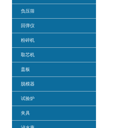
负压筛
回弹仪
粉碎机
取芯机
盖板
脱模器
试验炉
夹具
泌水率