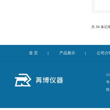
共 34 条记录
首 页
产品展示
公司介
|
|
©
号
技