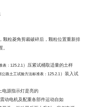
上
，颗粒菱角剪裁破碎后，颗粒位置重新排
置。
）压紧试桶取适量的土样
准表：
125
.2.1
）装入试
据公路土工试验方法标准表：
125
.2.1
上电源指示灯是亮的
键，震动电机及配重各部件运动自如