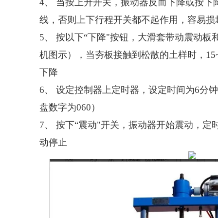
4、
当按上升开关，振动器反而下降或按下
线，否则上下行程开关都不起作用，容易损
5、
按以下
“下降"按钮，大滑套带动震动板
机图示），当夯板接触到松散的土样时，
15
下降
6、
设定控制器上定时器，设定时间为
6
分钟
盘数字为
060
）
7、
按下
“震动"开关，振动器开始震动，定
动停止