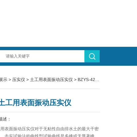
展示
>
压实仪
>
土工用表面振动压实仪
> BZYS-4212公路土工用表面振动压实仪
土工用表面振动压实仪
描述：
工用表面振动压实仪对于无粘性自由排水土的最大干密
定，击实试验法的曲线型试验曲线是多峰或无显著峰