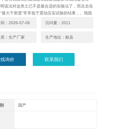
表明该法对这类土已不是最合适的实验法了，而且击实
“最大干密度"常常低于震动压实试验的结果，。我国
的试验研究，新增加了此法和振动台法作为无粘性粗粒
：2026-07-06
访问量：2011
土的最大干密度测定的基本试验法。表面震动器法与震
工况相似，操作简便。
性质：生产厂家
生产地址：献县
在线询价
联系我们
别
国产