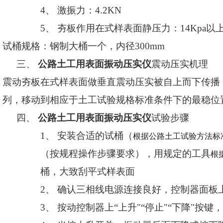
4、
激振力：
4.2
KN
5、
夯板作用在式样表面静压力：
1
4
Kpa
以
试桶规格：钢制大桶一个，内径
30
0mm
三、
公路土工用表面振动压实仪
震动压实机理
震动夯板在式样表面做垂直震动压实被自上而下传播
列，移动到相应于土工试验规格标
准条件下的最稳位
四、
公路土工用表面振动压实仪
试验步骤
1、
安装合适的试桶（
根据公路土工试验方法标
（按规程操作步骤要求），用规定的工具
根
桶，大致刮平式样表面
2、
确认三相线电源连接良好，控制器面板
3、
按动控制器上
“上升"“停止"“下降"按