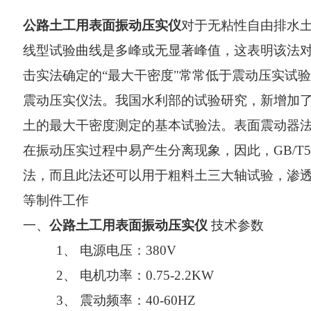
公路土工用表面振动压实仪
对于无粘性自由排水
线型试验曲线是多峰或无显著峰值，这表明该法
击实法确定的
“最大干密度"常常低于震动压实试
震动压实仪法。我国
水利部
的试验研究，新增加
土的最大干密度测定的基本试验法。表面震动器
在振动压实过程中易产生分离现象，因此，
GB/T5
法，而且此法还可以用于粗料土三大轴试验，渗
等制件工作
一、
公路土工用表面振动压实仪
技术参数
1、
电源电压：
380V
2、
电机功率：
0.75-2.2KW
3、
震动频率：
4
0-
6
0HZ