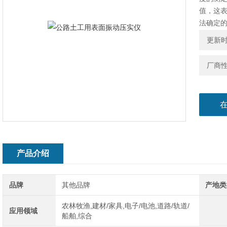
值，这
法确定的
水利部
更新时间
土巨粒
动碾压
厂商
产品介绍
品牌
其他品牌
产地类
农林牧渔,建材/家具,电子/电池,道路/轨道/
应用领域
船舶,综合