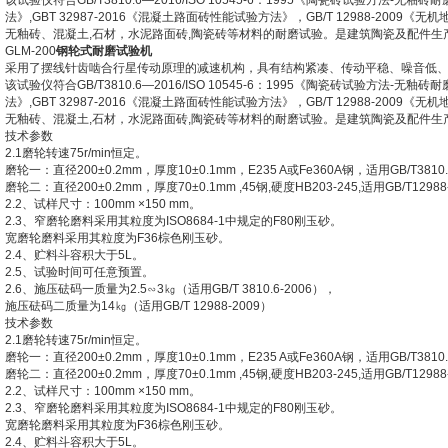
该试验仪符合
GB/T3810.6—2016/ISO 10545-6
：
1995
《陶瓷砖试验方法
-
无釉砖耐
法》
,GBT 32987-2016
《混凝土路面砖性能试验方法》，
GB/T 12988-2009
《无机
无釉砖、混凝土
,
石材，水泥路面砖
,
陶瓷砖等材料的耐磨试验。是建筑陶瓷及配件生
GLM-200
钢轮式耐磨试验机
采用了摆线针齿啮合行星传动原理的减速机构，具有结构紧凑、传动平稳、噪音低
该试验仪符合
GB/T3810.6—2016/ISO 10545-6
：
1995
《陶瓷砖试验方法
-
无釉砖耐
法》
,GBT 32987-2016
《混凝土路面砖性能试验方法》，
GB/T 12988-2009
《无机
无釉砖、混凝土
,
石材，水泥路面砖
,
陶瓷砖等材料的耐磨试验。是建筑陶瓷及配件生
技术参数
2.1
磨轮转速
75r/min
恒定。
磨轮一：直径
200±0.2mm
，厚度
10±0.1mm
，
E235 A
或
Fe360A
钢，
适用
GB/T3810
磨轮二：直径
200±0.2mm
，厚度
70±0.1mm ,45
钢
,
硬度
HB203-245,
适用
GB/T12988
2.2
、试样尺寸：
100mm ×150 mm
。
2.3
、窄磨轮磨料采用其粒度为
ISO8684-1
中规定的
F80
刚玉砂。
宽磨轮磨料采用其粒度为
F36
棕色刚玉砂。
2.4
、贮料斗容积大于
5L
。
2.5
、试验时间可任意预置
。
2.6
、施压砝码一质量为
2.5
∽
3
㎏（适用
GB/T 3810.6-2006
），
施压砝码二质量为
14
㎏（适用
GB/T 12988-2009
）
技术参数
2.1
磨轮转速
75r/min
恒定。
磨轮一：直径
200±0.2mm
，厚度
10±0.1mm
，
E235 A
或
Fe360A
钢，
适用
GB/T3810
磨轮二：直径
200±0.2mm
，厚度
70±0.1mm ,45
钢
,
硬度
HB203-245,
适用
GB/T12988
2.2
、试样尺寸：
100mm ×150 mm
。
2.3
、窄磨轮磨料采用其粒度为
ISO8684-1
中规定的
F80
刚玉砂。
宽磨轮磨料采用其粒度为
F36
棕色刚玉砂。
2.4
、贮料斗容积大于
5L
。