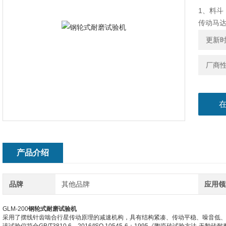
1、料斗
传动马
1、钢轮转
更新时间
2、钢轮
3、钢轮硬
厂商
4、平衡块
5、料斗
6、磨耗
7、磨料节
8、体积
产品介绍
品牌
其他品牌
应用领
GLM-200
钢轮式耐磨试验机
采用了摆线针齿啮合行星传动原理的减速机构，具有结构紧凑、传动平稳、噪音低