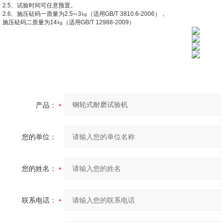
2.5
、试验时间可任意预置
。
2.6
、施压砝码一质量为
2.5
∽
3
㎏（适用
GB/T 3810.6-2006
），
施压砝码二质量为
14
㎏（适用
GB/T 12988-2009
）
产品：
您的单位：
您的姓名：
联系电话：