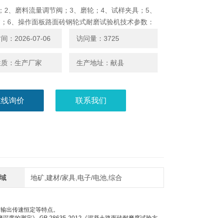
；2、磨料流量调节阀；3、磨轮；4、试样夹具；5、
达；6、操作面板路面砖钢轮式耐磨试验机技术参数：
速：75t/min
：2026-07-06
访问量：3725
：直径200mm；厚度：70mm；
度：HB203-HB245
性质：生产厂家
生产地址：献县
质量：14000g
容积：大于SL
时间：0-999（S、M、H）可调
在线询价
联系我们
流速度：>1L/min
：60
域
地矿,建材/家具,电子/电池,综合
、输出传速恒定等特点。