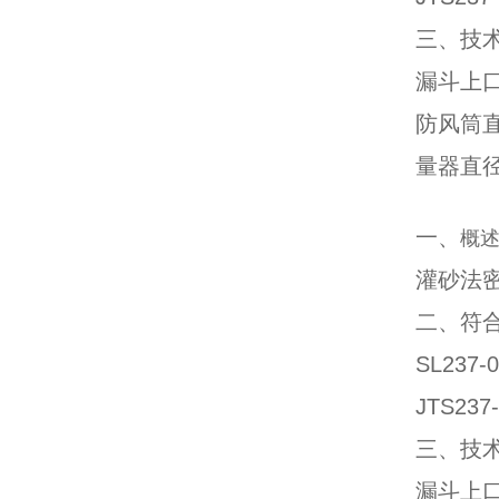
三、技
漏斗上口
防风筒直
量器直径
一、
概
灌砂法
二、
符
SL23
JTS2
三、技
漏斗上口