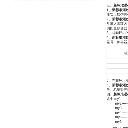
三、
新标准灌
1、
新标准灌
压实土层铲去
2、
新标准灌
斗灌入套环内
倒回量砂容器
3、将套环内
4、
新标准灌
盖号，称容器
试
5、在套环上
6、
新标准灌
失。称量砂容
四、
新标准灌
式中:my1--
my2----
my3----
my4---
my5----
my6----