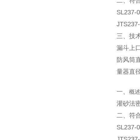
二、
符
SL23
JTS2
三、技
漏斗上口
防风筒直
量器直径
一、
概
灌砂法
二、
符
SL23
JTS2