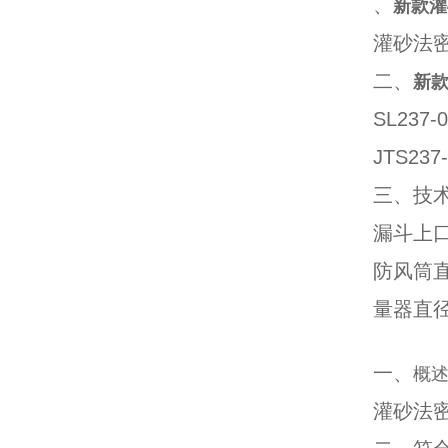
、
新款灌
灌砂法
二、
新
SL23
JTS2
三、技
漏斗上口
防风筒直
量器直径
一、
概
灌砂法