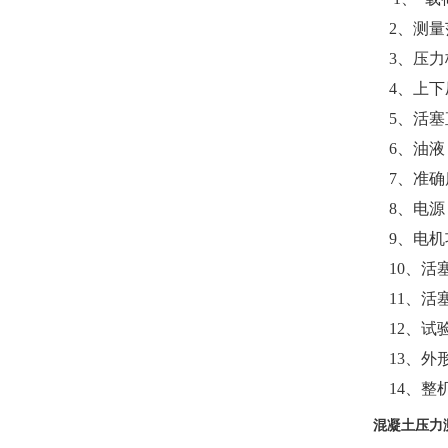
2
、测量
3
、压力
4
、上下压
5
、活塞直
6
、油液
7
、准确
8
、电源
9
、电机
10
、活塞
11
、活塞
12
、试
13
、外形
14
、整
混凝土压力测