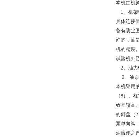
本机由机
1
、机架
具体连接固
备有防尘
许的，油
机的精度
试验机外
2
、油力
3
、油
本机采用
（8）、
效率较高
的斜盘（
泵单向阀
油液使之