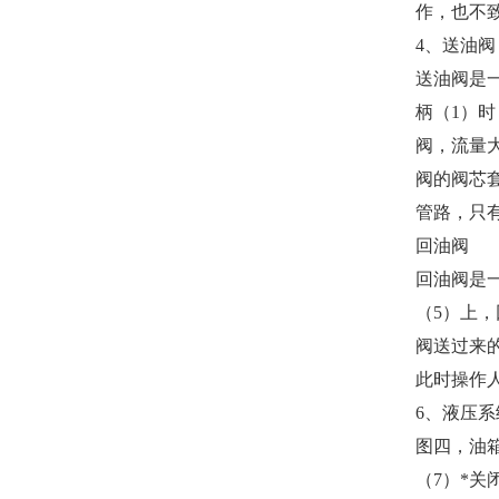
作，也不
4
、送油阀
送油阀是
柄（1）
阀，流量
阀的阀芯
管路，只
回油阀
回油阀是
（5）上
阀送过来
此时操作
6
、液压系
图四，油箱
（7）*