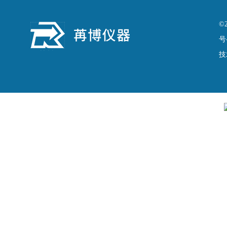
©
号
技