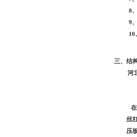
8
9
1
三、结
河
在
丝
压