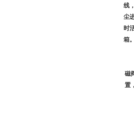
线
尘
时
箱
磁
置