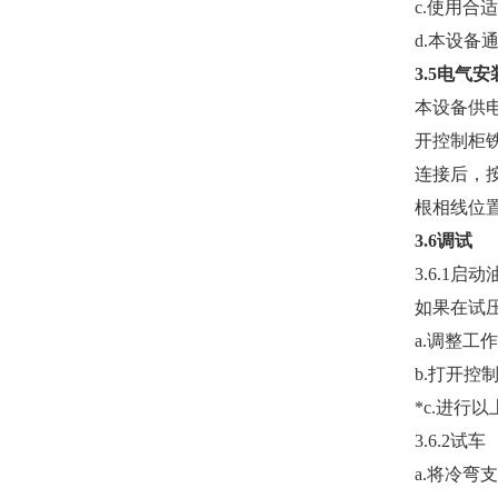
c.使用合
d.本设备
3.5电气安
本设备供电
开控制柜
连接后，
根相线位
3.6调试
3.6.1
如果在试
a.调整工
b.打开控
*c.进
3.6.2试车
a.将冷