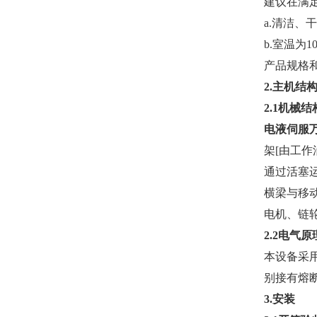
建议在满
a.清洁、
b.室温为1
产品规格
2.主机结
2.1机械
电液伺服
架[由工
通过活塞
横梁与移
电机、链
2.2电气原
本设备采用
别接有熔
3.安装