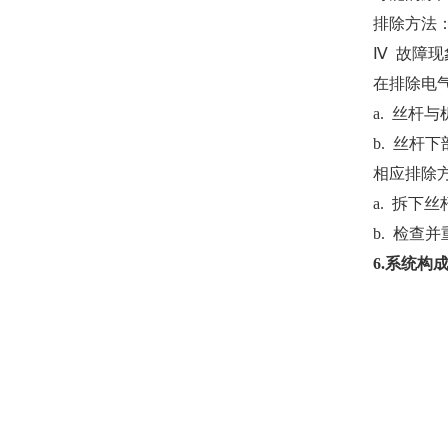
排除方法
Ⅳ 故障
在排除电
a. 丝杆
b. 丝杆
相应排除
a. 拆下
b. 检查
6.系统构