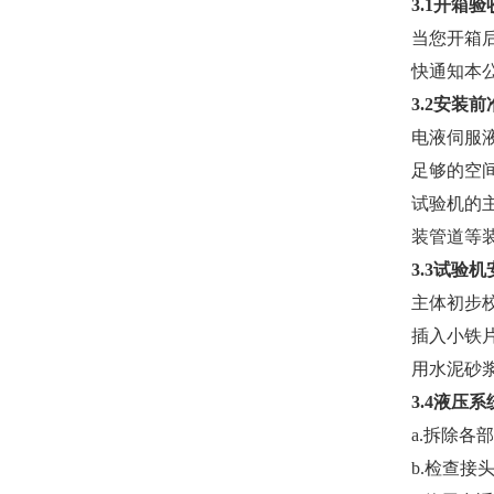
3.1开箱验
当您开箱
快通知本
3.2安装前
电液伺服
足够的空间
试验机的
装管道等
3.3试验
主体初步
插入小铁
用水泥砂
3.4液压
a.拆除各
b.检查