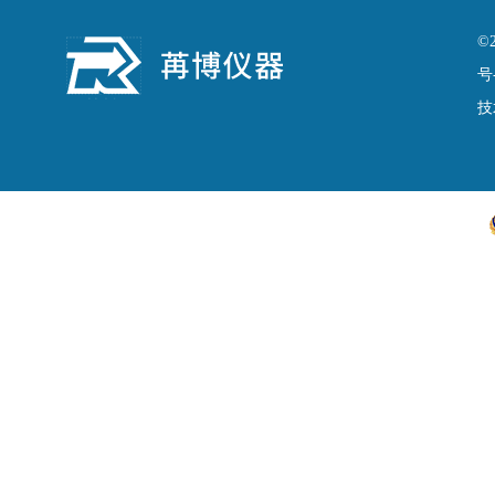
©
号
技