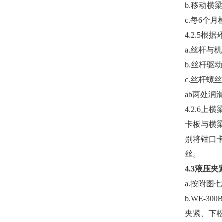
b.移动横
c.每6
4.2.5
a.丝杆与
b.丝杆驱
c.丝杆
ab两处
4.2.6
卡板与横
别将钳口
丝。
4.3液压
a.按附图
b.
W
E
-
3
00B
夹紧、下