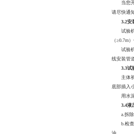
当您
请尽快通
3.2
安
试验
（
≥0.7m
）
试验
线安装管
3.3
试
主体
底部插入
用水
3.4
液
a.
拆除
b.
检
油。