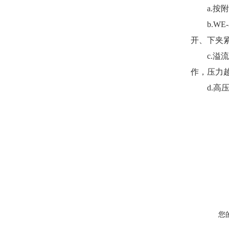
a.
按附
b.
W
E
-
开、下夹
c.
溢流
作，压力
d.
高
您