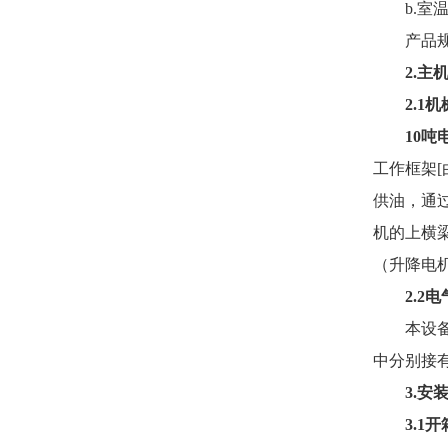
b.
室
产品
2.
主
2.1
机
10
工作框架
[
供油，通
机的上横
（升降电
2.2
电
本设
中分别接
3.
安
3.1
开