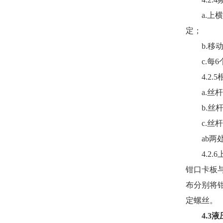
a.
上横
定；
b.
移
c.
每
6
4.2.5
a.
丝杆
b.
丝
c.
丝杆
ab
两
4.2.6
钳口卡板
布分别将
定螺丝。
4.3
液