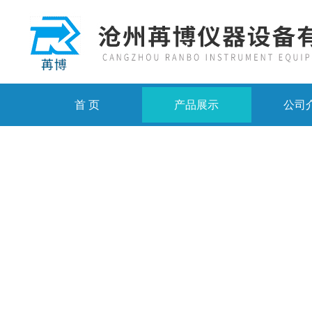
首 页
产品展示
公司