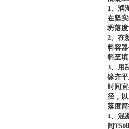
1、润
在坚实
坍落度
2、在
料容器
料至填
3、用
缘齐平
时间宜
径，以
落度筒
4
、
混
间T5