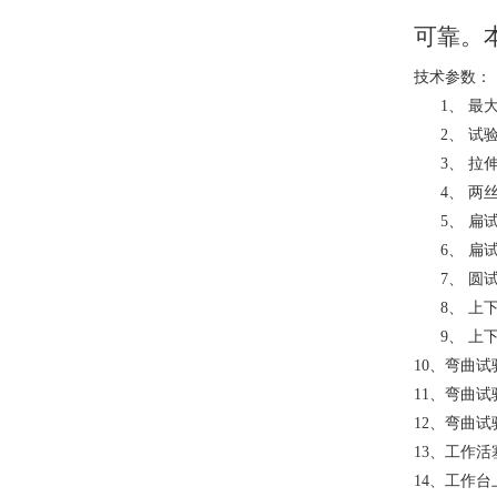
可靠。
技术参数：
1、
最
2、
试
3、
拉
4、
两
5、
扁
6、
扁
7、
圆
8、
上
9、
上
10、弯曲试
11、弯曲试
12、弯曲试
13、工作活塞
14、工作台上