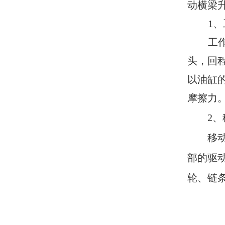
动横梁
1
、
工
头，回
以油缸
摩擦力
2
、
移
部的驱
轮、链