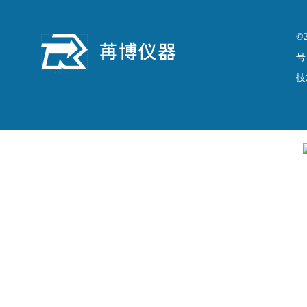
©
号
技